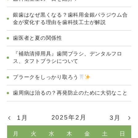
銀歯はなぜ黒くなる？歯科用金銀パラジウム合
金が変化する理由を歯科技工士が解説
歯医者と夏の関係性
『補助清掃用具』歯間ブラシ、デンタルフロ
ス、タフトブラシについて
プラークをしっかり取ろう
歯周病は治るの？再発防止のために大切なこと
2025年2月
1月
3月
月
火
水
木
金
土
日