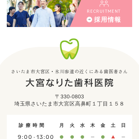
RECRUITMENT
採用情報
さいたま市大宮区・氷川参道の近くにある歯医者さん
〒330-0803
埼玉県さいたま市大宮区高鼻町１丁目１５８
診療時間
月
火
水
木
金
土
日
9:00
13:00