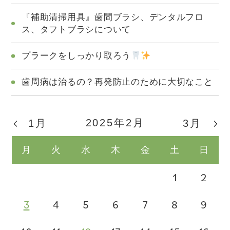
『補助清掃用具』歯間ブラシ、デンタルフロ
ス、タフトブラシについて
プラークをしっかり取ろう
歯周病は治るの？再発防止のために大切なこと
2025年2月
1月
3月
月
火
水
木
金
土
日
1
2
3
4
5
6
7
8
9