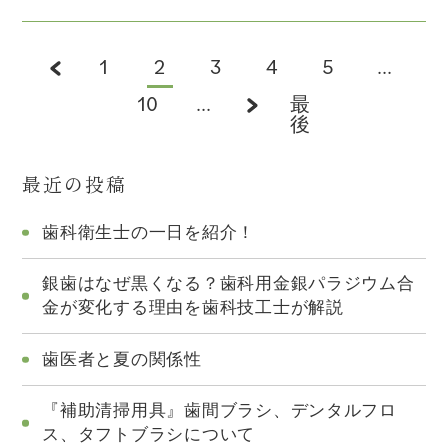
1
2
3
4
5
...
10
...
最
後
最近の投稿
歯科衛生士の一日を紹介！
銀歯はなぜ黒くなる？歯科用金銀パラジウム合
金が変化する理由を歯科技工士が解説
歯医者と夏の関係性
『補助清掃用具』歯間ブラシ、デンタルフロ
ス、タフトブラシについて