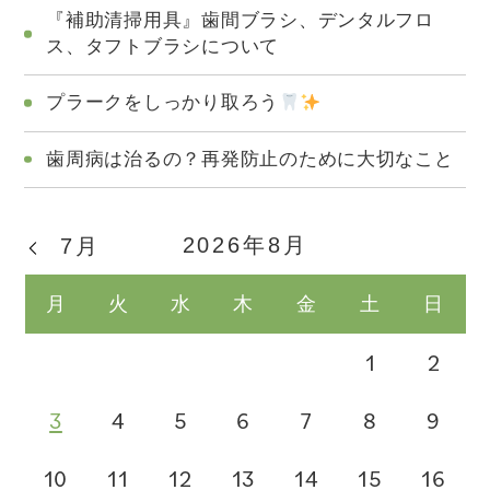
『補助清掃用具』歯間ブラシ、デンタルフロ
ス、タフトブラシについて
プラークをしっかり取ろう
歯周病は治るの？再発防止のために大切なこと
2026年8月
7月
月
火
水
木
金
土
日
1
2
3
4
5
6
7
8
9
10
11
12
13
14
15
16