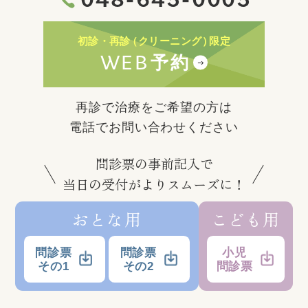
初診・再診
（クリーニング）
限定
WEB
予約
再診で治療をご希望の方は
電話でお問い合わせください
問診票の事前記入で
当日の受付がよりスムーズに！
おとな用
こども用
問診票
問診票
小児
その1
その2
問診票