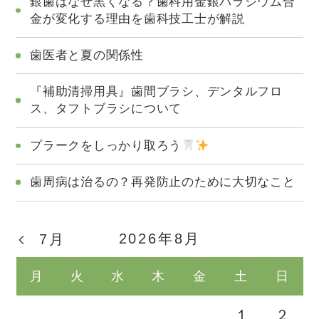
銀歯はなぜ黒くなる？歯科用金銀パラジウム合
金が変化する理由を歯科技工士が解説
歯医者と夏の関係性
『補助清掃用具』歯間ブラシ、デンタルフロ
ス、タフトブラシについて
プラークをしっかり取ろう
歯周病は治るの？再発防止のために大切なこと
2026年8月
7月
月
火
水
木
金
土
日
1
2